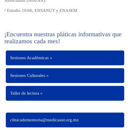
Association (NIA/AA).
² Estudio 10/66, ENSANUT y ENASEM
¡Encuentra nuestras pláticas informativas que
realizamos cada mes!
Sesiones Académicas »
Sesiones Culturales »
Taller de lectura »
clinicadememoria@medicasur.org.mx